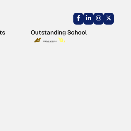
ts
Outstanding School
Wingate School is an “Outstanding
School in all aspects”.
More info
027