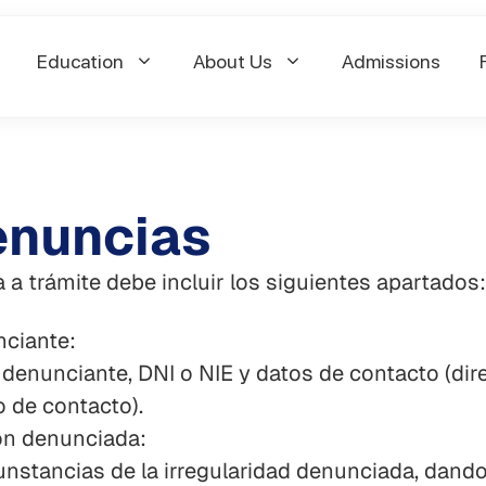
Education
About Us
Admissions
enuncias
 a trámite debe incluir los siguientes apartados:
nciante:
 denunciante, DNI o NIE y datos de contacto (dir
o de contacto).
ión denunciada:
cunstancias de la irregularidad denunciada, dand