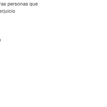
otras personas que
erjuicio
n