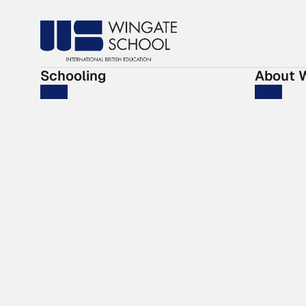
Schooling
About 
Education
Life at W
Admissions
IGCSE re
A Level r
About Us
News
Contact
Job Vaca