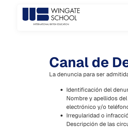
Skip
to
content
Canal de D
La denuncia para ser admitida
Identificación del denu
Nombre y apellidos del
electrónico y/o teléfon
Irregularidad o infracc
Descripción de las cir