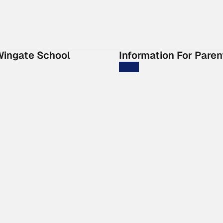
Wingate School
Information For Paren
ingate
Feedback
sults
Parent Portal
esults
Admissions Dashboard
Extracurricular Activities
Policies
School Fees
ncies
Catering Service
Bus service
Uniform
School Calendar 2026-2
Opening hours: